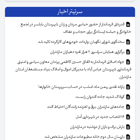
سرتیتر اخبار
قدردانی فرماندار از حضور حماسی مردان و زنان شهرستان بابلسر در تجمع
خانوادگی و حماسه ایستادگی برای حجاب و عفاف
سخنگوی شورای نگهبان: واردات خودروهای کارکرده تائید شد
برگزاری همایش سراسری ۲ هزار نفره دهیاران مازندران
جواد اصلانی فرماندار به اتفاق حسین کاظمی پرندان معاون سیاسی و امنیتی
فرمانداری شهرستان عباس آباد با مدیرکل اموال و املاک بنیاد مستضعفان استان
مازندران
یارانه نقدی بهمن ماه، امشب در حساب سرپرستان خانوار‌ها
کولاک شدید جاده کندوان را بست
جاده‌های مازندران ،برفی و لغزنده رانندگان احتیاط کنند
۱۶ انتصاب جدید در شهرداری آمل
بارش برف و باران از دوشنبه در مازندران
بازرسان سال دوم خانه مطبوعات مازندران مشخص شد