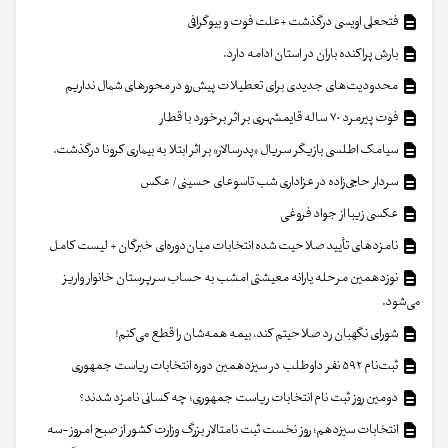
فتحعلی اویسی درگذشت +علت فوت و بیوگرافی
بارش پراکنده باران در استان ادامه دارد.
محدودیت‌های جدیدی برای تعطیلات پیش‌رو در محورهای شمال نداریم
فوت پیرمرد ۷۰ ساله قایمشهری بر اثر برخورد با قطار
سیامک اطلسی بازیگر سریال «پدرسالار» بر اثر ابتلا به بیماری کرونا درگذشت.
سردار حاجی‌زاده در عزاداری شب تاسوعای حسینی/ عکس
عکسی زیبا از جواد فروغی
نامزدهای تأیید صلاحیت شده انتخابات میان‌دوره‌ای خبرگان + لیست کامل
نوزدهمین مرحله یارانه معیشتی امشب به حساب سرپرستان خانوار واریز
می‌شود.
شورای نگهبان رد صلاحیتم کند، بیمه همه‌شان را قطع می‌کنم!
ثبت‌نام ۵۹۲ نفر داوطلب در سیزدهمین دوره انتخابات ریاست جمهوری
دومین روز ثبت نام انتخابات ریاست جمهوری؛ چه کسانی نامزد شدند؟
انتخابات سیزدهم؛ روز نخست ثبت نامتالار بزرگ وزارت کشور از صبح امروز -سه