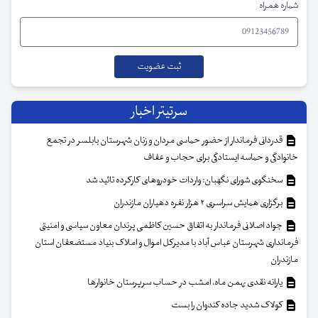
شماره همراه
سرتیتر اخبار
قدردانی فرماندار از حضور حماسی مردان و زنان شهرستان بابلسر در تجمع
خانوادگی و حماسه ایستادگی برای حجاب و عفاف
سخنگوی شورای نگهبان: واردات خودروهای کارکرده تائید شد
برگزاری همایش سراسری ۲ هزار نفره دهیاران مازندران
جواد اصلانی فرماندار به اتفاق حسین کاظمی پرندان معاون سیاسی و امنیتی
فرمانداری شهرستان عباس آباد با مدیرکل اموال و املاک بنیاد مستضعفان استان
مازندران
یارانه نقدی بهمن ماه، امشب در حساب سرپرستان خانوار‌ها
کولاک شدید جاده کندوان را بست