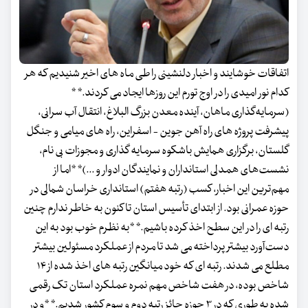
اتفاقات خوشایند و اخبار دلنشینی را طی ماه های اخیر شنیدیم که هر
کدام نور امیدی را در اوج تورم این روزها ایجاد می کردند.* *
(سرمایه‌گذاری ماهان، آینده معدن بزرگ البلاغ، انتقال آب سرانی،
پیشرفت پروژه های راه آهن جوین - اسفراین، راه های میامی و جنگل
گلستان، برگزاری همایش باشکوه سرمایه گذاری و مجوزات بی نام،
نشست‌های همدلی استانداران و نمایندگان ادوار و ...)* *اما از
مهم‌ترین این اخبار، کسب (رتبه هفتم) استانداری خراسان شمالی در
حوزه عمرانی بود. از ابتدای تأسیس استان تا کنون به خاطر ندارم چنین
رتبه ای را در این سطح اخذ کرده باشیم.* *به نظرم خوب بود به این
دست‌آورد بیشتر پرداخته می شد تا مردم از عملکرد مسئولین بیشتر
مطلع می شدند. رتبه ای که خود میانگین رتبه‌ های اخذ شده از ۱۴
شاخص بوده، در هفت شاخص مهم نمره عملکرد استان تک رقمی
شده به طوری که در ۳ حوزه حائز رتبه دوم و سوم کشور شدیم.* *و در