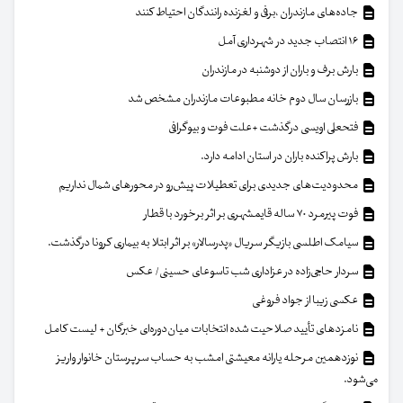
جاده‌های مازندران ،برفی و لغزنده رانندگان احتیاط کنند
۱۶ انتصاب جدید در شهرداری آمل
بارش برف و باران از دوشنبه در مازندران
بازرسان سال دوم خانه مطبوعات مازندران مشخص شد
فتحعلی اویسی درگذشت +علت فوت و بیوگرافی
بارش پراکنده باران در استان ادامه دارد.
محدودیت‌های جدیدی برای تعطیلات پیش‌رو در محورهای شمال نداریم
فوت پیرمرد ۷۰ ساله قایمشهری بر اثر برخورد با قطار
سیامک اطلسی بازیگر سریال «پدرسالار» بر اثر ابتلا به بیماری کرونا درگذشت.
سردار حاجی‌زاده در عزاداری شب تاسوعای حسینی/ عکس
عکسی زیبا از جواد فروغی
نامزدهای تأیید صلاحیت شده انتخابات میان‌دوره‌ای خبرگان + لیست کامل
نوزدهمین مرحله یارانه معیشتی امشب به حساب سرپرستان خانوار واریز
می‌شود.