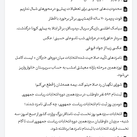
محدودیت‌های جدیدی برای تعطیلات پیش‌رو در محورهای شمال نداریم
فوت پیرمرد ۷۰ ساله قایمشهری بر اثر برخورد با قطار
سیامک اطلسی بازیگر سریال «پدرسالار» بر اثر ابتلا به بیماری کرونا درگذشت.
سردار حاجی‌زاده در عزاداری شب تاسوعای حسینی/ عکس
عکسی زیبا از جواد فروغی
نامزدهای تأیید صلاحیت شده انتخابات میان‌دوره‌ای خبرگان + لیست کامل
نوزدهمین مرحله یارانه معیشتی امشب به حساب سرپرستان خانوار واریز
می‌شود.
شورای نگهبان رد صلاحیتم کند، بیمه همه‌شان را قطع می‌کنم!
ثبت‌نام ۵۹۲ نفر داوطلب در سیزدهمین دوره انتخابات ریاست جمهوری
دومین روز ثبت نام انتخابات ریاست جمهوری؛ چه کسانی نامزد شدند؟
انتخابات سیزدهم؛ روز نخست ثبت نامتالار بزرگ وزارت کشور از صبح امروز -سه
شنبه- میزبان داوطلبان سیزدهمین دوره انتخابات ریاست جمهوری است تا گام
نخست فرایند انتخابات با ثبت‌نام نامزدها برداشته شود.