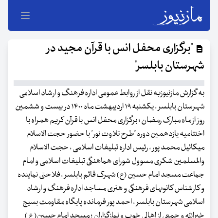
"برگزاری محفل انس با قرآن مجید در
شهرستان بابلسر"
به گزارش مازنیوزبه نقل از روابط‌ عمومی اداره فرهنگ و ارشاد اسلامی
شهرستان بابلسر ، یکشنبه ۱۹ ارديبهشت ماه ۱۴۰۰ در بیست و ششمین
روز از ماه مبارک رمضان ؛ برگزاری محفل انس با قرآن کریم همراه با
اختتامیه یازدهمین دوره "طرح تلاوت نور" با حضور حجت الاسلام
میکائیل محمد پور ، رئیس اداره تبلیغات اسلامی ، حجت الاسلام
والمسلمین شکری مسوول شورای هماهنگی تبليغات اسلامی و امام
جماعت مسجد امام حسین (ع) شهرک قائم بابلسر ، فلاحتی نماینده
و کارشناس کانونهای فرهنگی و هنری مساجد اداره فرهنگ و ارشاد
اسلامی شهرستان بابلسر ، احمد پور فرمانده پایگاه مقاومت بسیج
خیرالله و جمعی از اهالی خوب و نمازگزاران ؛ مسجد امام حسین( ع )