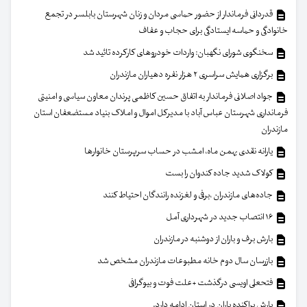
قدردانی فرماندار از حضور حماسی مردان و زنان شهرستان بابلسر در تجمع
خانوادگی و حماسه ایستادگی برای حجاب و عفاف
سخنگوی شورای نگهبان: واردات خودروهای کارکرده تائید شد
برگزاری همایش سراسری ۲ هزار نفره دهیاران مازندران
جواد اصلانی فرماندار به اتفاق حسین کاظمی پرندان معاون سیاسی و امنیتی
فرمانداری شهرستان عباس آباد با مدیرکل اموال و املاک بنیاد مستضعفان استان
مازندران
یارانه نقدی بهمن ماه، امشب در حساب سرپرستان خانوار‌ها
کولاک شدید جاده کندوان را بست
جاده‌های مازندران ،برفی و لغزنده رانندگان احتیاط کنند
۱۶ انتصاب جدید در شهرداری آمل
بارش برف و باران از دوشنبه در مازندران
بازرسان سال دوم خانه مطبوعات مازندران مشخص شد
فتحعلی اویسی درگذشت +علت فوت و بیوگرافی
بارش پراکنده باران در استان ادامه دارد.