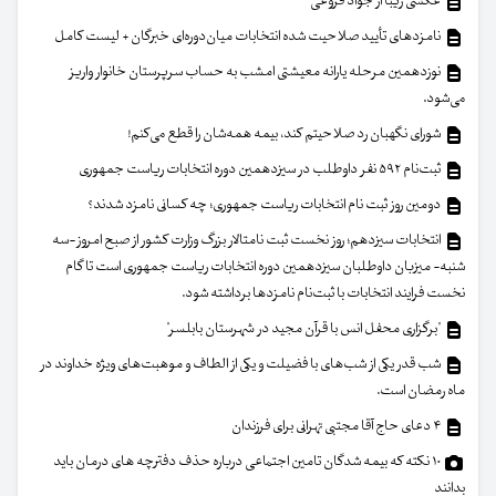
عکسی زیبا از جواد فروغی
نامزدهای تأیید صلاحیت شده انتخابات میان‌دوره‌ای خبرگان + لیست کامل
نوزدهمین مرحله یارانه معیشتی امشب به حساب سرپرستان خانوار واریز
می‌شود.
شورای نگهبان رد صلاحیتم کند، بیمه همه‌شان را قطع می‌کنم!
ثبت‌نام ۵۹۲ نفر داوطلب در سیزدهمین دوره انتخابات ریاست جمهوری
دومین روز ثبت نام انتخابات ریاست جمهوری؛ چه کسانی نامزد شدند؟
انتخابات سیزدهم؛ روز نخست ثبت نامتالار بزرگ وزارت کشور از صبح امروز -سه
شنبه- میزبان داوطلبان سیزدهمین دوره انتخابات ریاست جمهوری است تا گام
نخست فرایند انتخابات با ثبت‌نام نامزدها برداشته شود.
"برگزاری محفل انس با قرآن مجید در شهرستان بابلسر"
شب قدر یکی از شب‌های با فضیلت و یکی از الطاف و موهبت‌های ویژه خداوند در
ماه رمضان است.
۴ دعای حاج آقا مجتبی تهرانی برای فرزندان
۱۰ نکته که بیمه شدگان تامین اجتماعی درباره حذف دفترچه های درمان باید
بدانند