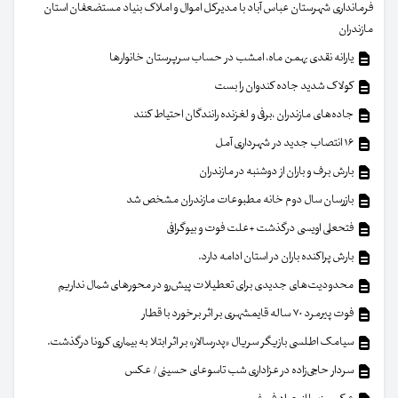
فرمانداری شهرستان عباس آباد با مدیرکل اموال و املاک بنیاد مستضعفان استان
مازندران
یارانه نقدی بهمن ماه، امشب در حساب سرپرستان خانوار‌ها
کولاک شدید جاده کندوان را بست
جاده‌های مازندران ،برفی و لغزنده رانندگان احتیاط کنند
۱۶ انتصاب جدید در شهرداری آمل
بارش برف و باران از دوشنبه در مازندران
بازرسان سال دوم خانه مطبوعات مازندران مشخص شد
فتحعلی اویسی درگذشت +علت فوت و بیوگرافی
بارش پراکنده باران در استان ادامه دارد.
محدودیت‌های جدیدی برای تعطیلات پیش‌رو در محورهای شمال نداریم
فوت پیرمرد ۷۰ ساله قایمشهری بر اثر برخورد با قطار
سیامک اطلسی بازیگر سریال «پدرسالار» بر اثر ابتلا به بیماری کرونا درگذشت.
سردار حاجی‌زاده در عزاداری شب تاسوعای حسینی/ عکس