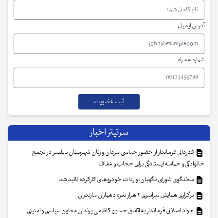
آدرس ایمیل
شماره همراه
سرتیتر اخبار
قدردانی فرماندار از حضور حماسی مردان و زنان شهرستان بابلسر در تجمع
خانوادگی و حماسه ایستادگی برای حجاب و عفاف
سخنگوی شورای نگهبان: واردات خودروهای کارکرده تائید شد
برگزاری همایش سراسری ۲ هزار نفره دهیاران مازندران
جواد اصلانی فرماندار به اتفاق حسین کاظمی پرندان معاون سیاسی و امنیتی