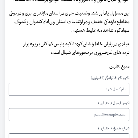
این مسؤول یادآور شد: وضعیت جوی در استان مازندران ابری و در برخی
مقاطع بارندگی خفیف و در ارتفاعات استان ولی‌آباد کندوان و گدوگ
سوادکوه شاهد مه غلیظ هستیم.
عبادی در پایان خاطرنشان کرد: تاکید پلیس کماکان بر پرهیز از
ترددهای غیرضروری در محورهای شمال است
منبع :فارس
نام و نام خانوادگی (اختیاری)
آدرس ایمیل (اختیاری)
شماره همراه (اختیاری)