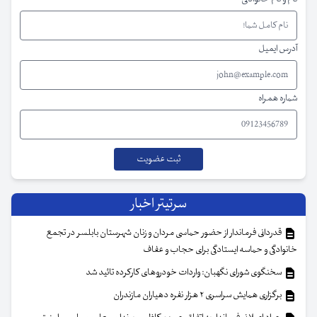
آدرس ایمیل
شماره همراه
سرتیتر اخبار
قدردانی فرماندار از حضور حماسی مردان و زنان شهرستان بابلسر در تجمع
خانوادگی و حماسه ایستادگی برای حجاب و عفاف
سخنگوی شورای نگهبان: واردات خودروهای کارکرده تائید شد
برگزاری همایش سراسری ۲ هزار نفره دهیاران مازندران