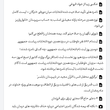
عکسی زیبا از جواد فروغی
نامزدهای تأیید صلاحیت شده انتخابات میان‌دوره‌ای خبرگان + لیست کامل
نوزدهمین مرحله یارانه معیشتی امشب به حساب سرپرستان خانوار واریز
می‌شود.
شورای نگهبان رد صلاحیتم کند، بیمه همه‌شان را قطع می‌کنم!
ثبت‌نام ۵۹۲ نفر داوطلب در سیزدهمین دوره انتخابات ریاست جمهوری
دومین روز ثبت نام انتخابات ریاست جمهوری؛ چه کسانی نامزد شدند؟
انتخابات سیزدهم؛ روز نخست ثبت نامتالار بزرگ وزارت کشور از صبح امروز -سه
شنبه- میزبان داوطلبان سیزدهمین دوره انتخابات ریاست جمهوری است تا گام
نخست فرایند انتخابات با ثبت‌نام نامزدها برداشته شود.
"برگزاری محفل انس با قرآن مجید در شهرستان بابلسر"
شب قدر یکی از شب‌های با فضیلت و یکی از الطاف و موهبت‌های ویژه خداوند در
ماه رمضان است.
۴ دعای حاج آقا مجتبی تهرانی برای فرزندان
۱۰ نکته که بیمه شدگان تامین اجتماعی درباره حذف دفترچه های درمان باید