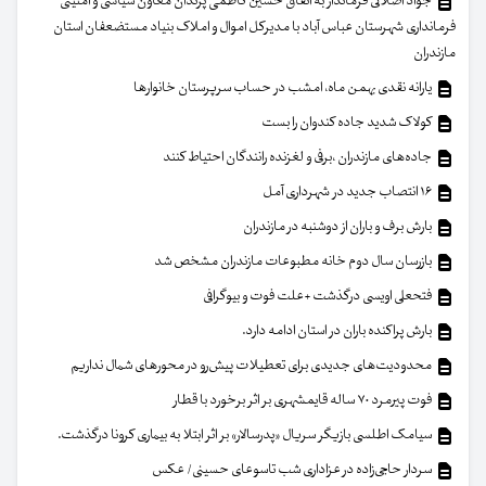
جواد اصلانی فرماندار به اتفاق حسین کاظمی پرندان معاون سیاسی و امنیتی
فرمانداری شهرستان عباس آباد با مدیرکل اموال و املاک بنیاد مستضعفان استان
مازندران
یارانه نقدی بهمن ماه، امشب در حساب سرپرستان خانوار‌ها
کولاک شدید جاده کندوان را بست
جاده‌های مازندران ،برفی و لغزنده رانندگان احتیاط کنند
۱۶ انتصاب جدید در شهرداری آمل
بارش برف و باران از دوشنبه در مازندران
بازرسان سال دوم خانه مطبوعات مازندران مشخص شد
فتحعلی اویسی درگذشت +علت فوت و بیوگرافی
بارش پراکنده باران در استان ادامه دارد.
محدودیت‌های جدیدی برای تعطیلات پیش‌رو در محورهای شمال نداریم
فوت پیرمرد ۷۰ ساله قایمشهری بر اثر برخورد با قطار
سیامک اطلسی بازیگر سریال «پدرسالار» بر اثر ابتلا به بیماری کرونا درگذشت.
سردار حاجی‌زاده در عزاداری شب تاسوعای حسینی/ عکس