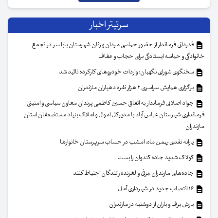
سرتیتر اخبار
قدردانی فرماندار از حضور حماسی مردان و زنان شهرستان بابلسر در تجمع
خانوادگی و حماسه ایستادگی برای حجاب و عفاف
سخنگوی شورای نگهبان: واردات خودروهای کارکرده تائید شد
برگزاری همایش سراسری ۲ هزار نفره دهیاران مازندران
جواد اصلانی فرماندار به اتفاق حسین کاظمی پرندان معاون سیاسی و امنیتی
فرمانداری شهرستان عباس آباد با مدیرکل اموال و املاک بنیاد مستضعفان استان
مازندران
یارانه نقدی بهمن ماه، امشب در حساب سرپرستان خانوار‌ها
کولاک شدید جاده کندوان را بست
جاده‌های مازندران ،برفی و لغزنده رانندگان احتیاط کنند
۱۶ انتصاب جدید در شهرداری آمل
بارش برف و باران از دوشنبه در مازندران