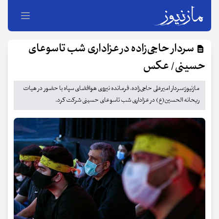
سردار حاجی‌زاده در عزاداری شب تاسوعای
حسینی/ عکس
مازنیوز:سردار امیرعلی حاجی‌زاده، فرمانده نیروی هوافضای سپاه با حضور در هیات
ریحانه الحسین(ع) در عزاداری شب تاسوعای حسینی شرکت کرد.