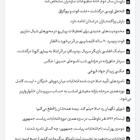
بازرسان سال دوم خانه مطبوعات مازندران مشخص شد
فتحعلی اویسی درگذشت +علت فوت و بیوگرافی
بارش پراکنده باران در استان ادامه دارد.
محدودیت‌های جدیدی برای تعطیلات پیش‌رو در محورهای شمال نداریم
فوت پیرمرد ۷۰ ساله قایمشهری بر اثر برخورد با قطار
سیامک اطلسی بازیگر سریال «پدرسالار» بر اثر ابتلا به بیماری کرونا درگذشت.
سردار حاجی‌زاده در عزاداری شب تاسوعای حسینی/ عکس
عکسی زیبا از جواد فروغی
نامزدهای تأیید صلاحیت شده انتخابات میان‌دوره‌ای خبرگان + لیست کامل
نوزدهمین مرحله یارانه معیشتی امشب به حساب سرپرستان خانوار واریز
می‌شود.
شورای نگهبان رد صلاحیتم کند، بیمه همه‌شان را قطع می‌کنم!
ثبت‌نام ۵۹۲ نفر داوطلب در سیزدهمین دوره انتخابات ریاست جمهوری
دومین روز ثبت نام انتخابات ریاست جمهوری؛ چه کسانی نامزد شدند؟
انتخابات سیزدهم؛ روز نخست ثبت نامتالار بزرگ وزارت کشور از صبح امروز -سه