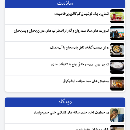
سلامت
آشنایی با یک نوشیدنی کم‌کالری پرخاصیت!
ضرورت های سلامت روان و گذر از اضطراب های دوران بحران و پسابحران
روش درست گرفتن تلخی بادمجان با آب نمک
از بین بردن بوی سوختگی برنج با ۴ ترفند ساده
دمنوش های ضد سرفه + اینفوگرافی
دیدگاه‌
در حوادث اخیر جای رسانه های انقلابی خالی حمیدپایدار
پایان مماشات عقیل امامی