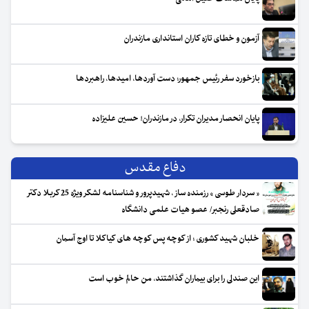
آزمون و خطای تازه کاران استانداری مازندران
بازخورد سفر رئیس جمهور؛ دست آوردها، امیدها، راهبردها
پایان انحصار مدیران تکرار، در مازندران! حسین علیزاده
دفاع مقدس
« سردار طوسی » رزمنده ساز ، شهیدپرور و شناسنامه لشکر ویژه 25 کربلا دکتر
صادقعلی رنجبر/ عصو هیات علمی دانشگاه
خلبان شهید کشوری ؛ از کوچه پس کوچه های کیاکلا تا اوج آسمان
این صندلی را برای بیماران گذاشتند، من حالم خوب است