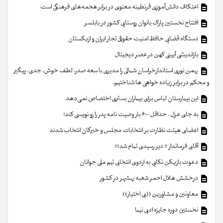
اعتکاف دانش‌آموزی قرنطینه معنوی در برابر هجمه‌های فرهنگی است
افتتاح نخستین پارک بانوان روستایی کشور در بابلسر
دستگاه قضایی حافظ امنیت حقوقی تجار ایران و ازبکستان
بازاندیشی آیینی کهن در عصر دیجیتال
بهمن نوری استاندارخراسان شمالی را مدیری با سعه صدر، لطف خوش، جدی، پیگیر
و محکم در برابر زیاده خواهی ها شناختیم.
این بیمارستان لباس برای بیماران بستری اختصاص نمی‌دهد
به جای عزل ، حداقل ۶۰۰ بار وصیت نامه پدر را رو نویسی کند!
اعضای هیئت نظارت بر انتخابات مجلس و خبرگان انتخاب شدند
آقای فرماندار !! دیر رسیدی تمام شد!!!
دعوت بازیکن نکایی به اردوی انتخابی تیم ملی جوانان
درخشش هلال احمر شعبه بهشهر در کشور
معاونین و مشاورین ((بی اختیار))
نخستین دوره جایزه ادبی نیما