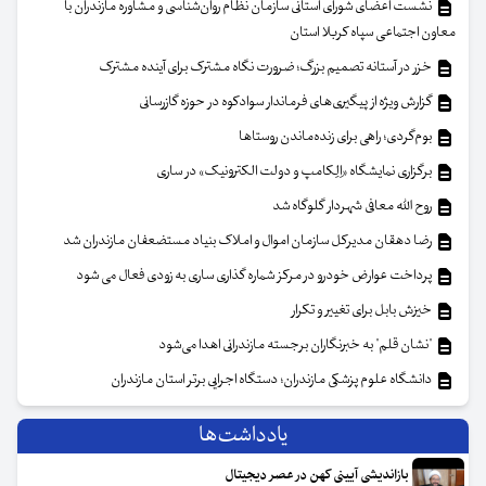
نشست اعضای شورای استانی سازمان نظام روان‌شناسی و مشاوره مازندران با
معاون اجتماعی سپاه کربلا استان
خزر در آستانه تصمیم بزرگ؛ ضرورت نگاه مشترک برای آینده مشترک
گزارش ویژه از پیگیری‌های فرماندار سوادکوه در حوزه گازرسانی
بوم‌گردی؛ راهی برای زنده‌ماندن روستاها
برگزاری نمایشگاه «اِلِکامپ و دولت الکترونیک» در ساری
روح الله معافی شهردار گلوگاه شد
رضا دهقان مدیرکل سازمان اموال و املاک بنیاد مستضعفان مازندران شد
پرداخت عوارض خودرو در مرکز شماره گذاری ساری به زودی فعال می شود
خیزش بابل برای تغییر و تکرار
"نشان قلم" به خبرنگاران برجسته مازندرانی اهدا می‌شود
دانشگاه علوم پزشکی مازندران؛ دستگاه‌ اجرایی برتر استان مازندران
یادداشت‌ها
بازاندیشی آیینی کهن در عصر دیجیتال