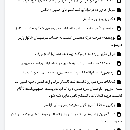
سیامک اطلسی بازیگر سریال «پدرسالار» بر اثر ابتلا به بیماری کرونا درگذشت.
سردار حاجی‌زاده در عزاداری شب تاسوعای حسینی/ عکس
عکسی زیبا از جواد فروغی
نامزدهای تأیید صلاحیت شده انتخابات میان‌دوره‌ای خبرگان + لیست کامل
نوزدهمین مرحله یارانه معیشتی امشب به حساب سرپرستان خانوار واریز
می‌شود.
شورای نگهبان رد صلاحیتم کند، بیمه همه‌شان را قطع می‌کنم!
ثبت‌نام ۵۹۲ نفر داوطلب در سیزدهمین دوره انتخابات ریاست جمهوری
دومین روز ثبت نام انتخابات ریاست جمهوری؛ چه کسانی نامزد شدند؟
انتخابات سیزدهم؛ روز نخست ثبت نامتالار بزرگ وزارت کشور از صبح امروز -سه
شنبه- میزبان داوطلبان سیزدهمین دوره انتخابات ریاست جمهوری است تا گام
نخست فرایند انتخابات با ثبت‌نام نامزدها برداشته شود.
"برگزاری محفل انس با قرآن مجید در شهرستان بابلسر"
شب قدر یکی از شب‌های با فضیلت و یکی از الطاف و موهبت‌های ویژه خداوند در
ماه رمضان است.