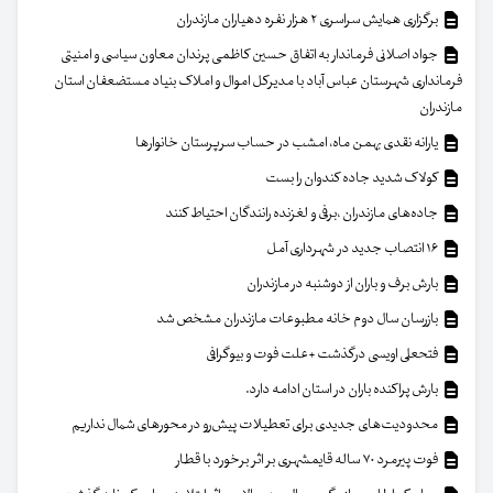
برگزاری همایش سراسری ۲ هزار نفره دهیاران مازندران
جواد اصلانی فرماندار به اتفاق حسین کاظمی پرندان معاون سیاسی و امنیتی
فرمانداری شهرستان عباس آباد با مدیرکل اموال و املاک بنیاد مستضعفان استان
مازندران
یارانه نقدی بهمن ماه، امشب در حساب سرپرستان خانوار‌ها
کولاک شدید جاده کندوان را بست
جاده‌های مازندران ،برفی و لغزنده رانندگان احتیاط کنند
۱۶ انتصاب جدید در شهرداری آمل
بارش برف و باران از دوشنبه در مازندران
بازرسان سال دوم خانه مطبوعات مازندران مشخص شد
فتحعلی اویسی درگذشت +علت فوت و بیوگرافی
بارش پراکنده باران در استان ادامه دارد.
محدودیت‌های جدیدی برای تعطیلات پیش‌رو در محورهای شمال نداریم
فوت پیرمرد ۷۰ ساله قایمشهری بر اثر برخورد با قطار