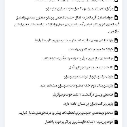
برگزاری همایش سراسری ۲ هزار نفره دهیاران مازندران
جواد اصلانی فرماندار به اتفاق حسین کاظمی پرندان معاون سیاسی و امنیتی
فرمانداری شهرستان عباس آباد با مدیرکل اموال و املاک بنیاد مستضعفان استان
مازندران
یارانه نقدی بهمن ماه، امشب در حساب سرپرستان خانوار‌ها
کولاک شدید جاده کندوان را بست
جاده‌های مازندران ،برفی و لغزنده رانندگان احتیاط کنند
۱۶ انتصاب جدید در شهرداری آمل
بارش برف و باران از دوشنبه در مازندران
بازرسان سال دوم خانه مطبوعات مازندران مشخص شد
فتحعلی اویسی درگذشت +علت فوت و بیوگرافی
بارش پراکنده باران در استان ادامه دارد.
محدودیت‌های جدیدی برای تعطیلات پیش‌رو در محورهای شمال نداریم
فوت پیرمرد ۷۰ ساله قایمشهری بر اثر برخورد با قطار