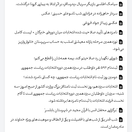
سیامک اطلسی بازیگر سریال «پدرسالار» بر اثر ابتلا به بیماری کرونا درگذشت.
سردار حاجی‌زاده در عزاداری شب تاسوعای حسینی/ عکس
عکسی زیبا از جواد فروغی
نامزدهای تأیید صلاحیت شده انتخابات میان‌دوره‌ای خبرگان + لیست کامل
نوزدهمین مرحله یارانه معیشتی امشب به حساب سرپرستان خانوار واریز
می‌شود.
شورای نگهبان رد صلاحیتم کند، بیمه همه‌شان را قطع می‌کنم!
ثبت‌نام ۵۹۲ نفر داوطلب در سیزدهمین دوره انتخابات ریاست جمهوری
دومین روز ثبت نام انتخابات ریاست جمهوری؛ چه کسانی نامزد شدند؟
انتخابات سیزدهم؛ روز نخست ثبت نامتالار بزرگ وزارت کشور از صبح امروز -سه
شنبه- میزبان داوطلبان سیزدهمین دوره انتخابات ریاست جمهوری است تا گام
نخست فرایند انتخابات با ثبت‌نام نامزدها برداشته شود.
"برگزاری محفل انس با قرآن مجید در شهرستان بابلسر"
شب قدر یکی از شب‌های با فضیلت و یکی از الطاف و موهبت‌های ویژه خداوند در
ماه رمضان است.