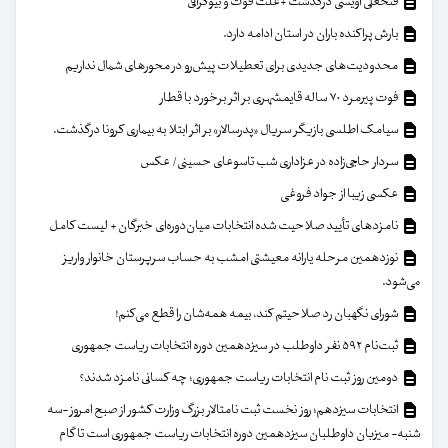
فتحعلی اویسی درگذشت +علت فوت و بیوگرافی
بارش پراکنده باران در استان ادامه دارد.
محدودیت‌های جدیدی برای تعطیلات پیش‌رو در محورهای شمال نداریم
فوت پیرمرد ۷۰ ساله قایمشهری بر اثر برخورد با قطار
سیامک اطلسی بازیگر سریال «پدرسالار» بر اثر ابتلا به بیماری کرونا درگذشت.
سردار حاجی‌زاده در عزاداری شب تاسوعای حسینی/ عکس
عکسی زیبا از جواد فروغی
نامزدهای تأیید صلاحیت شده انتخابات میان‌دوره‌ای خبرگان + لیست کامل
نوزدهمین مرحله یارانه معیشتی امشب به حساب سرپرستان خانوار واریز
می‌شود.
شورای نگهبان رد صلاحیتم کند، بیمه همه‌شان را قطع می‌کنم!
ثبت‌نام ۵۹۲ نفر داوطلب در سیزدهمین دوره انتخابات ریاست جمهوری
دومین روز ثبت نام انتخابات ریاست جمهوری؛ چه کسانی نامزد شدند؟
انتخابات سیزدهم؛ روز نخست ثبت نامتالار بزرگ وزارت کشور از صبح امروز -سه
شنبه- میزبان داوطلبان سیزدهمین دوره انتخابات ریاست جمهوری است تا گام