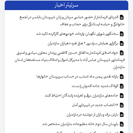
سرتیتر اخبار
قدردانی فرماندار از حضور حماسی مردان و زنان شهرستان بابلسر در تجمع
خانوادگی و حماسه ایستادگی برای حجاب و عفاف
سخنگوی شورای نگهبان: واردات خودروهای کارکرده تائید شد
برگزاری همایش سراسری ۲ هزار نفره دهیاران مازندران
جواد اصلانی فرماندار به اتفاق حسین کاظمی پرندان معاون سیاسی و امنیتی
فرمانداری شهرستان عباس آباد با مدیرکل اموال و املاک بنیاد مستضعفان استان
مازندران
یارانه نقدی بهمن ماه، امشب در حساب سرپرستان خانوار‌ها
کولاک شدید جاده کندوان را بست
جاده‌های مازندران ،برفی و لغزنده رانندگان احتیاط کنند
۱۶ انتصاب جدید در شهرداری آمل
بارش برف و باران از دوشنبه در مازندران
بازرسان سال دوم خانه مطبوعات مازندران مشخص شد