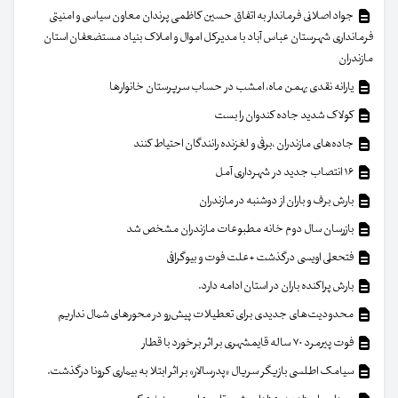
جواد اصلانی فرماندار به اتفاق حسین کاظمی پرندان معاون سیاسی و امنیتی
فرمانداری شهرستان عباس آباد با مدیرکل اموال و املاک بنیاد مستضعفان استان
مازندران
یارانه نقدی بهمن ماه، امشب در حساب سرپرستان خانوار‌ها
کولاک شدید جاده کندوان را بست
جاده‌های مازندران ،برفی و لغزنده رانندگان احتیاط کنند
۱۶ انتصاب جدید در شهرداری آمل
بارش برف و باران از دوشنبه در مازندران
بازرسان سال دوم خانه مطبوعات مازندران مشخص شد
فتحعلی اویسی درگذشت +علت فوت و بیوگرافی
بارش پراکنده باران در استان ادامه دارد.
محدودیت‌های جدیدی برای تعطیلات پیش‌رو در محورهای شمال نداریم
فوت پیرمرد ۷۰ ساله قایمشهری بر اثر برخورد با قطار
سیامک اطلسی بازیگر سریال «پدرسالار» بر اثر ابتلا به بیماری کرونا درگذشت.