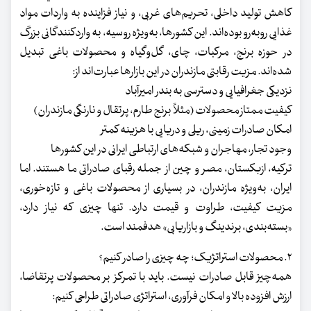
کاهش تولید داخلی، تحریم‌های غربی، و نیاز فزاینده به واردات مواد
غذایی روبه‌رو بوده‌اند. این کشورها، به‌ویژه روسیه، به واردکنندگانی بزرگ
در حوزه برنج، مرکبات، چای، گل‌وگیاه و محصولات باغی تبدیل
شده‌اند. مزیت رقابتی مازندران در این بازارها عبارت‌اند از:
نزدیکی جغرافیایی و دسترسی به بندر امیرآباد
کیفیت ممتاز محصولات (مثلاً برنج طارم، پرتقال و نارنگی مازندران)
امکان صادرات زمینی، ریلی و دریایی با هزینه کمتر
وجود تجار، مهاجران و شبکه‌های ارتباطی ایرانی در این کشورها
ترکیه، ازبکستان، مصر و چین از جمله رقبای صادراتی ما هستند. اما
ایران، به‌ویژه مازندران، در بسیاری از محصولات باغی و تازه‌خوری،
مزیت کیفیت، طراوت و قیمت دارد. تنها چیزی که نیاز دارد،
«بسته‌بندی، برندینگ و بازاریابی» هدفمند است.
۲. محصولات استراتژیک؛ چه چیزی را صادر کنیم؟
همه‌چیز قابل صادرات نیست. باید با تمرکز بر محصولات پرتقاضا،
ارزش افزوده بالا و امکان فرآوری، استراتژی صادراتی طراحی کنیم: