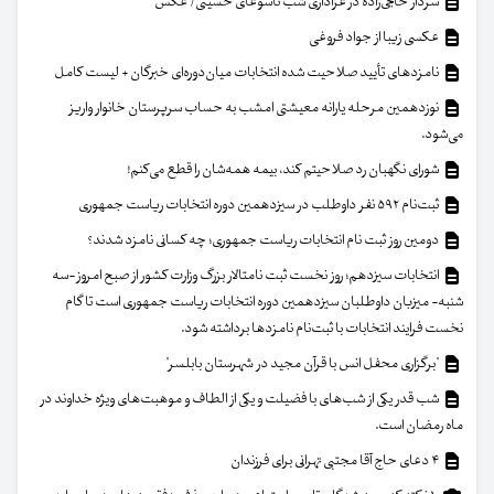
سردار حاجی‌زاده در عزاداری شب تاسوعای حسینی/ عکس
عکسی زیبا از جواد فروغی
نامزدهای تأیید صلاحیت شده انتخابات میان‌دوره‌ای خبرگان + لیست کامل
نوزدهمین مرحله یارانه معیشتی امشب به حساب سرپرستان خانوار واریز
می‌شود.
شورای نگهبان رد صلاحیتم کند، بیمه همه‌شان را قطع می‌کنم!
ثبت‌نام ۵۹۲ نفر داوطلب در سیزدهمین دوره انتخابات ریاست جمهوری
دومین روز ثبت نام انتخابات ریاست جمهوری؛ چه کسانی نامزد شدند؟
انتخابات سیزدهم؛ روز نخست ثبت نامتالار بزرگ وزارت کشور از صبح امروز -سه
شنبه- میزبان داوطلبان سیزدهمین دوره انتخابات ریاست جمهوری است تا گام
نخست فرایند انتخابات با ثبت‌نام نامزدها برداشته شود.
"برگزاری محفل انس با قرآن مجید در شهرستان بابلسر"
شب قدر یکی از شب‌های با فضیلت و یکی از الطاف و موهبت‌های ویژه خداوند در
ماه رمضان است.
۴ دعای حاج آقا مجتبی تهرانی برای فرزندان