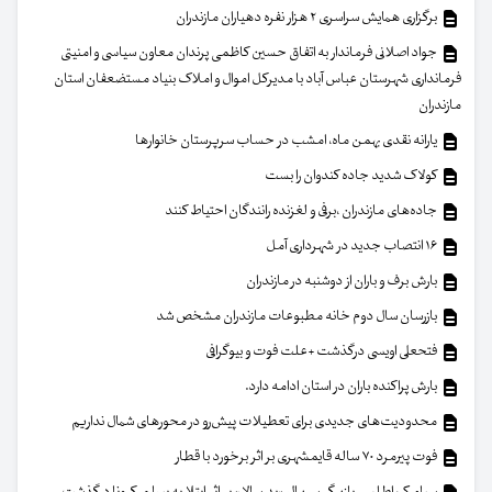
برگزاری همایش سراسری ۲ هزار نفره دهیاران مازندران
جواد اصلانی فرماندار به اتفاق حسین کاظمی پرندان معاون سیاسی و امنیتی
فرمانداری شهرستان عباس آباد با مدیرکل اموال و املاک بنیاد مستضعفان استان
مازندران
یارانه نقدی بهمن ماه، امشب در حساب سرپرستان خانوار‌ها
کولاک شدید جاده کندوان را بست
جاده‌های مازندران ،برفی و لغزنده رانندگان احتیاط کنند
۱۶ انتصاب جدید در شهرداری آمل
بارش برف و باران از دوشنبه در مازندران
بازرسان سال دوم خانه مطبوعات مازندران مشخص شد
فتحعلی اویسی درگذشت +علت فوت و بیوگرافی
بارش پراکنده باران در استان ادامه دارد.
محدودیت‌های جدیدی برای تعطیلات پیش‌رو در محورهای شمال نداریم
فوت پیرمرد ۷۰ ساله قایمشهری بر اثر برخورد با قطار