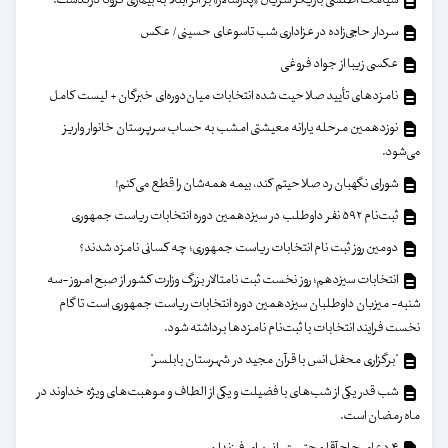
سیامک اطلسی بازیگر سریال «پدرسالار» بر اثر ابتلا به بیماری کرونا درگذشت.
سردار حاجی‌زاده در عزاداری شب تاسوعای حسینی/ عکس
عکسی زیبا از جواد فروغی
نامزدهای تأیید صلاحیت شده انتخابات میان‌دوره‌ای خبرگان + لیست کامل
نوزدهمین مرحله یارانه معیشتی امشب به حساب سرپرستان خانوار واریز
می‌شود.
شورای نگهبان رد صلاحیتم کند، بیمه همه‌شان را قطع می‌کنم!
ثبت‌نام ۵۹۲ نفر داوطلب در سیزدهمین دوره انتخابات ریاست جمهوری
دومین روز ثبت نام انتخابات ریاست جمهوری؛ چه کسانی نامزد شدند؟
انتخابات سیزدهم؛ روز نخست ثبت نامتالار بزرگ وزارت کشور از صبح امروز -سه
شنبه- میزبان داوطلبان سیزدهمین دوره انتخابات ریاست جمهوری است تا گام
نخست فرایند انتخابات با ثبت‌نام نامزدها برداشته شود.
"برگزاری محفل انس با قرآن مجید در شهرستان بابلسر"
شب قدر یکی از شب‌های با فضیلت و یکی از الطاف و موهبت‌های ویژه خداوند در
ماه رمضان است.