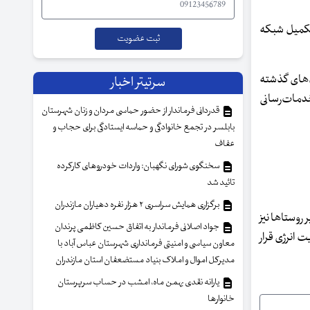
 تکمیل شبکه
‌های گذشته
سرتیتر اخبار
خدمات‌رسانی
قدردانی فرماندار از حضور حماسی مردان و زنان شهرستان
بابلسر در تجمع خانوادگی و حماسه ایستادگی برای حجاب و
عفاف
سخنگوی شورای نگهبان: واردات خودروهای کارکرده
تائید شد
برگزاری همایش سراسری ۲ هزار نفره دهیاران مازندران
تصل می‌شوند و سایر روستاها نیز
جواد اصلانی فرماندار به اتفاق حسین کاظمی پرندان
ت انرژی قرار
معاون سیاسی و امنیتی فرمانداری شهرستان عباس آباد با
مدیرکل اموال و املاک بنیاد مستضعفان استان مازندران
یارانه نقدی بهمن ماه، امشب در حساب سرپرستان
خانوار‌ها