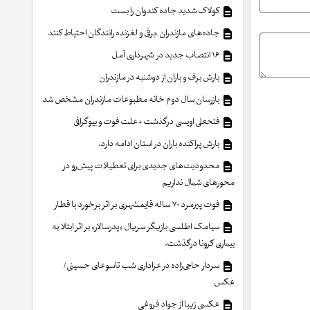
کولاک شدید جاده کندوان را بست
جاده‌های مازندران ،برفی و لغزنده رانندگان احتیاط کنند
۱۶ انتصاب جدید در شهرداری آمل
بارش برف و باران از دوشنبه در مازندران
بازرسان سال دوم خانه مطبوعات مازندران مشخص شد
فتحعلی اویسی درگذشت +علت فوت و بیوگرافی
بارش پراکنده باران در استان ادامه دارد.
محدودیت‌های جدیدی برای تعطیلات پیش‌رو در
محورهای شمال نداریم
فوت پیرمرد ۷۰ ساله قایمشهری بر اثر برخورد با قطار
سیامک اطلسی بازیگر سریال «پدرسالار» بر اثر ابتلا به
بیماری کرونا درگذشت.
سردار حاجی‌زاده در عزاداری شب تاسوعای حسینی/
عکس
عکسی زیبا از جواد فروغی