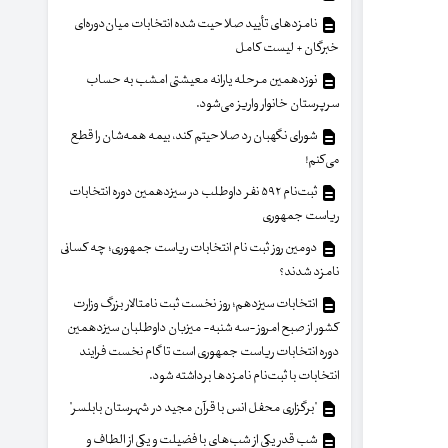
نامزدهای تأیید صلاحیت شده انتخابات میان‌دوره‌ای
خبرگان + لیست کامل
نوزدهمین مرحله یارانه معیشتی امشب به حساب
سرپرستان خانوار واریز می‌شود.
شورای نگهبان رد صلاحیتم کند، بیمه همه‌شان را قطع
می‌کنم!
ثبت‌نام ۵۹۲ نفر داوطلب در سیزدهمین دوره انتخابات
ریاست جمهوری
دومین روز ثبت نام انتخابات ریاست جمهوری؛ چه کسانی
نامزد شدند؟
انتخابات سیزدهم؛ روز نخست ثبت نامتالار بزرگ وزارت
کشور از صبح امروز -سه شنبه- میزبان داوطلبان سیزدهمین
دوره انتخابات ریاست جمهوری است تا گام نخست فرایند
انتخابات با ثبت‌نام نامزدها برداشته شود.
"برگزاری محفل انس با قرآن مجید در شهرستان بابلسر"
شب قدر یکی از شب‌های با فضیلت و یکی از الطاف و