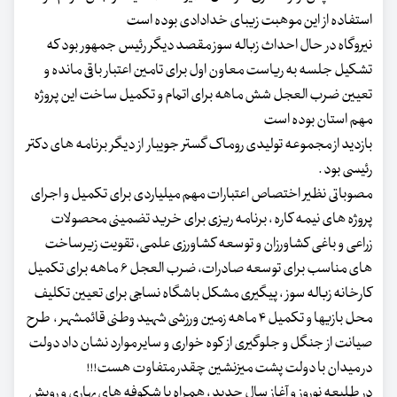
استفاده از این موهبت زیبای خدادادی بوده است
نیروگاه در حال احداث زباله سوز مقصد دیگر رئیس جمهور بود که
تشکیل جلسه به ریاست معاون اول برای تامین اعتبار باقی مانده و
تعیین ضرب العجل شش ماهه برای اتمام و تکمیل ساخت این پروژه
مهم استان بوده است
بازدید از مجموعه تولیدی روماک گستر جویبار از دیگر برنامه های دکتر
رئیسی بود .
مصوباتی نظیر اختصاص اعتبارات مهم میلیاردی برای تکمیل و اجرای
پروژه های نیمه کاره ، برنامه ریزی برای خرید تضمینی محصولات
زراعی و باغی کشاورزان و توسعه کشاورزی علمی، تقویت زیرساخت
های مناسب برای توسعه صادرات، ضرب العجل ۶ ماهه برای تکمیل
کارخانه زباله سوز ، پیگیری مشکل باشگاه نساجی برای تعیین تکلیف
محل بازیها و تکمیل ۴ ماهه زمین ورزشی شهید وطنی قائمشهر ، طرح
صیانت از جنگل و جلوگیری از کوه خواری و سایر موارد نشان داد دولت
در میدان با دولت پشت میزنشین چقدر متفاوت هست!!!
در طلیعه نوروز و آغاز سال جدید ، همراه با شکوفه های بهاری و رویش