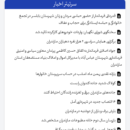
سرتیتر اخبار
قدردانی فرماندار از حضور حماسی مردان و زنان شهرستان بابلسر در تجمع
خانوادگی و حماسه ایستادگی برای حجاب و عفاف
سخنگوی شورای نگهبان: واردات خودروهای کارکرده تائید شد
برگزاری همایش سراسری ۲ هزار نفره دهیاران مازندران
جواد اصلانی فرماندار به اتفاق حسین کاظمی پرندان معاون سیاسی و امنیتی
فرمانداری شهرستان عباس آباد با مدیرکل اموال و املاک بنیاد مستضعفان استان
مازندران
یارانه نقدی بهمن ماه، امشب در حساب سرپرستان خانوار‌ها
کولاک شدید جاده کندوان را بست
جاده‌های مازندران ،برفی و لغزنده رانندگان احتیاط کنند
۱۶ انتصاب جدید در شهرداری آمل
بارش برف و باران از دوشنبه در مازندران
بازرسان سال دوم خانه مطبوعات مازندران مشخص شد
فتحعلی اویسی درگذشت +علت فوت و بیوگرافی