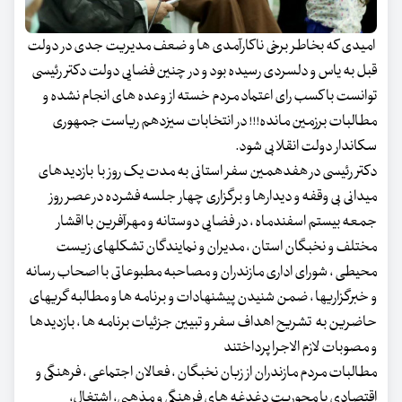
امیدی که بخاطر برخی ناکارآمدی ها و ضعف مدیریت جدی در دولت
قبل به یاس و دلسردی رسیده بود و در چنین فضایی دولت دکتر رئیسی
توانست با کسب رای اعتماد مردم خسته از وعده های انجام نشده و
مطالبات برزمین مانده!!! در انتخابات سیزدهم ریاست جمهوری
سکاندار دولت انقلابی شود.
دکتر رئیسی در هفدهمین سفر استانی به مدت یک روز با بازدیدهای
میدانی بی وقفه و دیدارها و برگزاری چهار جلسه فشرده در عصر روز
جمعه بیستم اسفندماه ، در فضایی دوستانه و مهرآفرین با اقشار
مختلف و نخبگان استان ، مدیران و نمایندگان تشکلهای زیست
محیطی ، شورای اداری مازندران و مصاحبه مطبوعاتی با اصحاب رسانه
و خبرگزاریها ، ضمن شنیدن پیشنهادات و برنامه ها و مطالبه گریهای
حاضرین به تشریح اهداف سفر و تبیین جزئیات برنامه ها ، بازدیدها
و مصوبات لازم الاجرا پرداختند
مطالبات مردم مازندران از زبان نخبگان ، فعالان اجتماعی ، فرهنگی و
اقتصادی با محوریت دغدغه های فرهنگی و مذهبی، اشتغال،