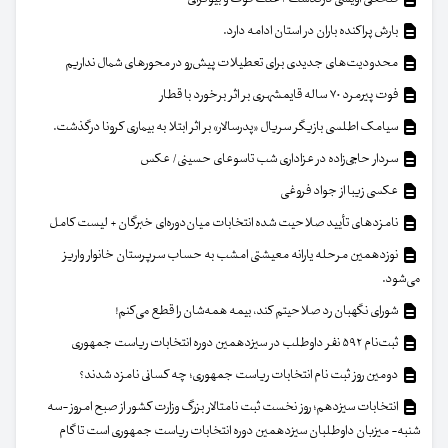
بارش پراکنده باران در استان ادامه دارد.
محدودیت‌های جدیدی برای تعطیلات پیش‌رو در محورهای شمال نداریم
فوت پیرمرد ۷۰ ساله قایمشهری بر اثر برخورد با قطار
سیامک اطلسی بازیگر سریال «پدرسالار» بر اثر ابتلا به بیماری کرونا درگذشت.
سردار حاجی‌زاده در عزاداری شب تاسوعای حسینی/ عکس
عکسی زیبا از جواد فروغی
نامزدهای تأیید صلاحیت شده انتخابات میان‌دوره‌ای خبرگان + لیست کامل
نوزدهمین مرحله یارانه معیشتی امشب به حساب سرپرستان خانوار واریز
می‌شود.
شورای نگهبان رد صلاحیتم کند، بیمه همه‌شان را قطع می‌کنم!
ثبت‌نام ۵۹۲ نفر داوطلب در سیزدهمین دوره انتخابات ریاست جمهوری
دومین روز ثبت نام انتخابات ریاست جمهوری؛ چه کسانی نامزد شدند؟
انتخابات سیزدهم؛ روز نخست ثبت نامتالار بزرگ وزارت کشور از صبح امروز -سه
شنبه- میزبان داوطلبان سیزدهمین دوره انتخابات ریاست جمهوری است تا گام