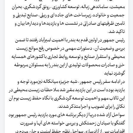
معیشت، ساماندهی زباله، توسعه کشاورزی ، رونق گردشگری، بحران
جمعیت و خانواده، زیرساخت های جاده ای و ریلی، صنایع تبدیلی و
تامین ظرفیتهای صادراتی در نشست ها و بازدیدها و دیدارها بیان و
تاکید شد.
رئیس جمهور در اولین قدم به بندر با اهمیت امیرآباد رفتند تا ضمن
بررسی وضعیت آن، دستورات مهمی در خصوص رفع موانع زیست
محیطی و استقرار صنایع و توسعه روابط تجاری با کشورهای همسایه
خزر و صادرات محصولات تولیدی از این بندر را به مسئولان مربوطه
گوشزد نماید
در ادامه سفر رئیس جمهور ، شبه جزیزه میانکاله نیز مورد توجه و
بازدید بوده است در این بازدید مقرر شد ملاحظات زیست محیطی در
این تالاب مهم و اهمیت توسعه گردشگری با نگاه حفظ زیست بوم آن
نکاتی را برای تصویب و اجرا متذکر شدند.
سواحل آزاد شده دریا از دیگر برنامه های مورد بازدید رئیس جمهور بود
گفتگو با صیادان زحمتکش و بررسی خواسته های آنها و ضرورت
اقدامات پس از آزادسازی سواحل نظیر حفظ امنیت و جان مردم در