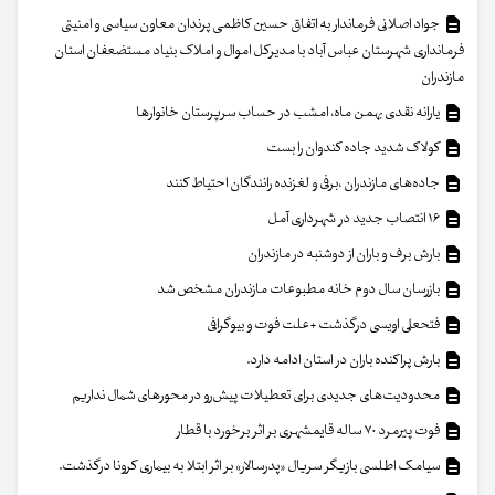
جواد اصلانی فرماندار به اتفاق حسین کاظمی پرندان معاون سیاسی و امنیتی
فرمانداری شهرستان عباس آباد با مدیرکل اموال و املاک بنیاد مستضعفان استان
مازندران
یارانه نقدی بهمن ماه، امشب در حساب سرپرستان خانوار‌ها
کولاک شدید جاده کندوان را بست
جاده‌های مازندران ،برفی و لغزنده رانندگان احتیاط کنند
۱۶ انتصاب جدید در شهرداری آمل
بارش برف و باران از دوشنبه در مازندران
بازرسان سال دوم خانه مطبوعات مازندران مشخص شد
فتحعلی اویسی درگذشت +علت فوت و بیوگرافی
بارش پراکنده باران در استان ادامه دارد.
محدودیت‌های جدیدی برای تعطیلات پیش‌رو در محورهای شمال نداریم
فوت پیرمرد ۷۰ ساله قایمشهری بر اثر برخورد با قطار
سیامک اطلسی بازیگر سریال «پدرسالار» بر اثر ابتلا به بیماری کرونا درگذشت.