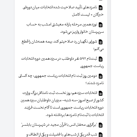
نامزدهای تأیید صلاحیت شده انتخابات میان‌دوره‌ای
خبرگان + لیست کامل
نوزدهمین مرحله یارانه معیشتی امشب به حساب
سرپرستان خانوار واریز می‌شود.
شورای نگهبان رد صلاحیتم کند، بیمه همه‌شان را قطع
می‌کنم!
ثبت‌نام ۵۹۲ نفر داوطلب در سیزدهمین دوره انتخابات
ریاست جمهوری
دومین روز ثبت نام انتخابات ریاست جمهوری؛ چه کسانی
نامزد شدند؟
انتخابات سیزدهم؛ روز نخست ثبت نامتالار بزرگ وزارت
کشور از صبح امروز -سه شنبه- میزبان داوطلبان سیزدهمین
دوره انتخابات ریاست جمهوری است تا گام نخست فرایند
انتخابات با ثبت‌نام نامزدها برداشته شود.
"برگزاری محفل انس با قرآن مجید در شهرستان بابلسر"
شب قدر یکی از شب‌های با فضیلت و یکی از الطاف و