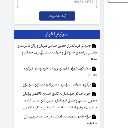
سرتیتر اخبار
قدردانی فرماندار از حضور حماسی مردان و زنان شهرستان
بابلسر در تجمع خانوادگی و حماسه ایستادگی برای حجاب و
عفاف
سخنگوی شورای نگهبان: واردات خودروهای کارکرده
تائید شد
برگزاری همایش سراسری ۲ هزار نفره دهیاران مازندران
جواد اصلانی فرماندار به اتفاق حسین کاظمی پرندان
معاون سیاسی و امنیتی فرمانداری شهرستان عباس آباد با
مدیرکل اموال و املاک بنیاد مستضعفان استان مازندران
یارانه نقدی بهمن ماه، امشب در حساب سرپرستان
خانوار‌ها