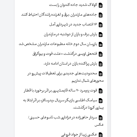
کولاک شدید جاده کندوان را بست
جاده‌های مازندران ،برفی و لغزنده رانندگان احتیاط کنند
۱۶ انتصاب جدید در شهرداری آمل
بارش برف و باران از دوشنبه در مازندران
بازرسان سال دوم خانه مطبوعات مازندران مشخص شد
فتحعلی اویسی درگذشت +علت فوت و بیوگرافی
بارش پراکنده باران در استان ادامه دارد.
محدودیت‌های جدیدی برای تعطیلات پیش‌رو در
محورهای شمال نداریم
فوت پیرمرد ۷۰ ساله قایمشهری بر اثر برخورد با قطار
سیامک اطلسی بازیگر سریال «پدرسالار» بر اثر ابتلا به
بیماری کرونا درگذشت.
سردار حاجی‌زاده در عزاداری شب تاسوعای حسینی/
عکس
عکسی زیبا از جواد فروغی