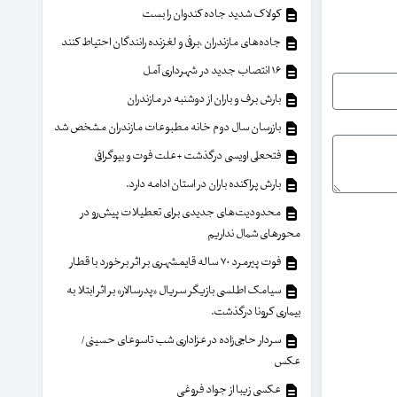
کولاک شدید جاده کندوان را بست
جاده‌های مازندران ،برفی و لغزنده رانندگان احتیاط کنند
۱۶ انتصاب جدید در شهرداری آمل
بارش برف و باران از دوشنبه در مازندران
بازرسان سال دوم خانه مطبوعات مازندران مشخص شد
فتحعلی اویسی درگذشت +علت فوت و بیوگرافی
بارش پراکنده باران در استان ادامه دارد.
محدودیت‌های جدیدی برای تعطیلات پیش‌رو در
محورهای شمال نداریم
فوت پیرمرد ۷۰ ساله قایمشهری بر اثر برخورد با قطار
سیامک اطلسی بازیگر سریال «پدرسالار» بر اثر ابتلا به
بیماری کرونا درگذشت.
سردار حاجی‌زاده در عزاداری شب تاسوعای حسینی/
عکس
عکسی زیبا از جواد فروغی