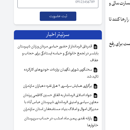
سارت مالی و
 رها کنند تا
سرتیتر اخبار
صت برای رفع
قدردانی فرماندار از حضور حماسی مردان و زنان شهرستان
بابلسر در تجمع خانوادگی و حماسه ایستادگی برای حجاب و
عفاف
سخنگوی شورای نگهبان: واردات خودروهای کارکرده
تائید شد
برگزاری همایش سراسری ۲ هزار نفره دهیاران مازندران
جواد اصلانی فرماندار به اتفاق حسین کاظمی پرندان
معاون سیاسی و امنیتی فرمانداری شهرستان عباس آباد با
مدیرکل اموال و املاک بنیاد مستضعفان استان مازندران
یارانه نقدی بهمن ماه، امشب در حساب سرپرستان
خانوار‌ها