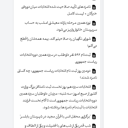
نامزدهای تأیید صلاحیت شده انتخابات میان‌دوره‌ای
خبرگان + لیست کامل
نوزدهمین مرحله یارانه معیشتی امشب به حساب
سرپرستان خانوار واریز می‌شود.
شورای نگهبان رد صلاحیتم کند، بیمه همه‌شان را قطع
می‌کنم!
ثبت‌نام ۵۹۲ نفر داوطلب در سیزدهمین دوره انتخابات
ریاست جمهوری
دومین روز ثبت نام انتخابات ریاست جمهوری؛ چه کسانی
نامزد شدند؟
انتخابات سیزدهم؛ روز نخست ثبت نامتالار بزرگ وزارت
کشور از صبح امروز -سه شنبه- میزبان داوطلبان سیزدهمین
دوره انتخابات ریاست جمهوری است تا گام نخست فرایند
انتخابات با ثبت‌نام نامزدها برداشته شود.
"برگزاری محفل انس با قرآن مجید در شهرستان بابلسر"
شب قدر یکی از شب‌های با فضیلت و یکی از الطاف و