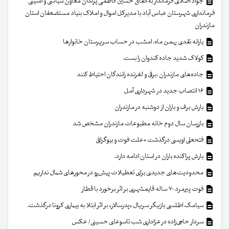
جواد اصلانی فرماندار به اتفاق حسین کاظمی پرندان معاون سیاسی و امنیتی
فرمانداری شهرستان عباس آباد با مدیرکل اموال و املاک بنیاد مستضعفان استان
مازندران
یارانه نقدی بهمن ماه، امشب در حساب سرپرستان خانوار‌ها
کولاک شدید جاده کندوان را بست
جاده‌های مازندران ،برفی و لغزنده رانندگان احتیاط کنند
۱۶ انتصاب جدید در شهرداری آمل
بارش برف و باران از دوشنبه در مازندران
بازرسان سال دوم خانه مطبوعات مازندران مشخص شد
فتحعلی اویسی درگذشت +علت فوت و بیوگرافی
بارش پراکنده باران در استان ادامه دارد.
محدودیت‌های جدیدی برای تعطیلات پیش‌رو در محورهای شمال نداریم
فوت پیرمرد ۷۰ ساله قایمشهری بر اثر برخورد با قطار
سیامک اطلسی بازیگر سریال «پدرسالار» بر اثر ابتلا به بیماری کرونا درگذشت.
سردار حاجی‌زاده در عزاداری شب تاسوعای حسینی/ عکس