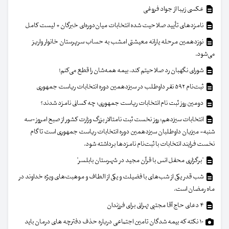
عکسی زیبا از جواد فروغی
نامزدهای تأیید صلاحیت شده انتخابات میان‌دوره‌ای خبرگان + لیست کامل
نوزدهمین مرحله یارانه معیشتی امشب به حساب سرپرستان خانوار واریز
می‌شود.
شورای نگهبان رد صلاحیتم کند، بیمه همه‌شان را قطع می‌کنم!
ثبت‌نام ۵۹۲ نفر داوطلب در سیزدهمین دوره انتخابات ریاست جمهوری
دومین روز ثبت نام انتخابات ریاست جمهوری؛ چه کسانی نامزد شدند؟
انتخابات سیزدهم؛ روز نخست ثبت نامتالار بزرگ وزارت کشور از صبح امروز -سه
شنبه- میزبان داوطلبان سیزدهمین دوره انتخابات ریاست جمهوری است تا گام
نخست فرایند انتخابات با ثبت‌نام نامزدها برداشته شود.
"برگزاری محفل انس با قرآن مجید در شهرستان بابلسر"
شب قدر یکی از شب‌های با فضیلت و یکی از الطاف و موهبت‌های ویژه خداوند در
ماه رمضان است.
۴ دعای حاج آقا مجتبی تهرانی برای فرزندان
۱۰ نکته که بیمه شدگان تامین اجتماعی درباره حذف دفترچه های درمان باید