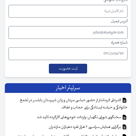
آدرس ایمیل
شماره همراه
سرتیتر اخبار
قدردانی فرماندار از حضور حماسی مردان و زنان شهرستان بابلسر در تجمع
خانوادگی و حماسه ایستادگی برای حجاب و عفاف
سخنگوی شورای نگهبان: واردات خودروهای کارکرده تائید شد
برگزاری همایش سراسری ۲ هزار نفره دهیاران مازندران