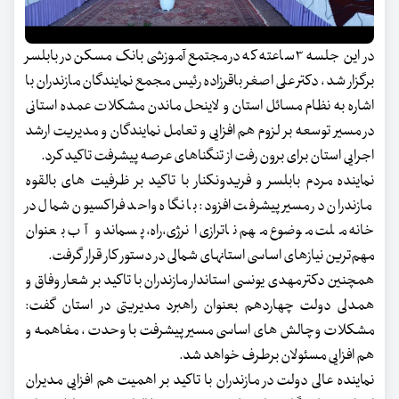
در این جلسه ۳ساعته که در مجتمع آموزشی بانک مسکن در بابلسر
برگزار شد ، دکتر علی اصغر باقرزاده رئيس مجمع نمایندگان مازندران با
اشاره به نظام مسائل استان و لاینحل ماندن مشکلات عمده استانی
در مسیر توسعه بر لزوم هم افزایی و تعامل نمایندگان و مدیریت ارشد
اجرایی استان برای برون رفت از تنگناهای عرصه پیشرفت تاکید کرد.
نماینده مردم بابلسر و فریدونکنار با تاکید بر ظرفیت های بالقوه
مازندران در مسیر پیشرفت افزود: با نگاه واحد فراکسیون شمال در
خانه ملت موضوع مهم ناترازی انرژی،راه، پسماند و آب بعنوان
مهم‌ترین نیازهای اساسی استانهای شمالی در دستور کار قرار گرفت.
همچنین دکتر مهدی یونسی استاندار مازندران با تاکید بر شعار وفاق و
همدلی دولت چهاردهم بعنوان راهبرد مدیریتی در استان گفت:
مشکلات وچالش های اساسی مسیر پیشرفت با وحدت ، مفاهمه و
هم افزایی مسئولان برطرف خواهد شد.
نماینده عالی دولت در مازندران با تاکید بر اهمیت هم افزایی مدیران